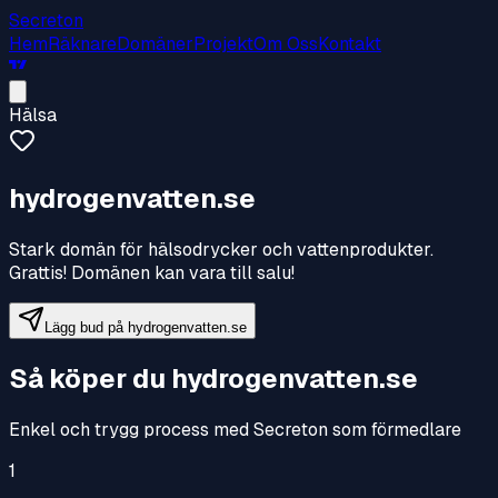
Secreton
Hem
Räknare
Domäner
Projekt
Om Oss
Kontakt
Hälsa
hydrogenvatten.se
Stark domän för hälsodrycker och vattenprodukter
.
Grattis! Domänen kan vara till salu!
Lägg bud på
hydrogenvatten.se
Så köper du
hydrogenvatten.se
Enkel och trygg process med Secreton som förmedlare
1